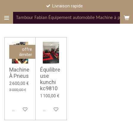
Livraison rapide
Passer
au
Tambour Fabian Équipement automobile Machine à pneus pon
contenu
principal
offre
ilimiter
Machine
Équilibre
À Pneus
use
kunchi
2 600,00 €
kc9810
3 000,00 €
1 100,00 €
Ajouter au panier
Ajouter au panier