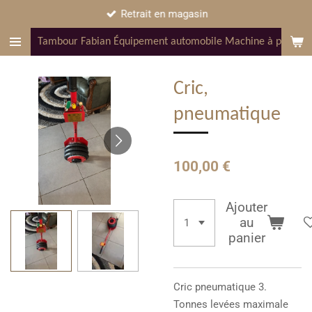
Retrait en magasin
Passer
au
Tambour Fabian Équipement automobile Machine à pneus pon
contenu
principal
Cric,
pneumatique
100,00 €
Ajouter
au
panier
Cric pneumatique 3.
Tonnes levées maximale